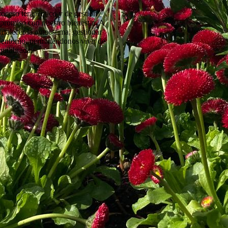
roceso terapéutico y de gestión
promiso con nuestro bienestar. A
ortalecer la autoestima, gestionar
entorno, permitiéndonos vivir de
uilibrada.