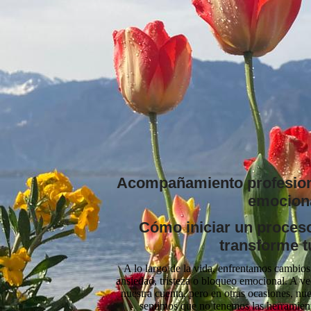
Acompañamiento profesiona
emocion
Cómo iniciar un proceso
transforme t
A lo largo de la vida, enfrentamos cambio
ansiedad, tristeza o bloqueo emocional. A v
nuestra cuenta, pero en otras ocasiones, nu
sentimos que no tenemos las herramient