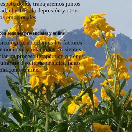
respeto donde trabajaremos juntos
ad, el estrés, la depresión y otros
os emocionales.
on sesiones presenciales y online
psicológica, abordamos los factores
 emocional y relaciones. Si sientes
iar un proceso terapéutico o tienes
ltarme o solicitar una cita, tanto
cial como online.