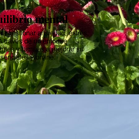
uilibrio mental
a gestionar ansiedad, estrés,
A través de un enfoque
ntes y familias a mejorar su
senciales y online.