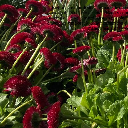
Buscar apoyo profesional es parte de un p
emocional. Es un acto de autocuidado y com
través de la terapia psicológica, es posible f
emociones y mejorar la comunicación con el 
manera más plena y eq