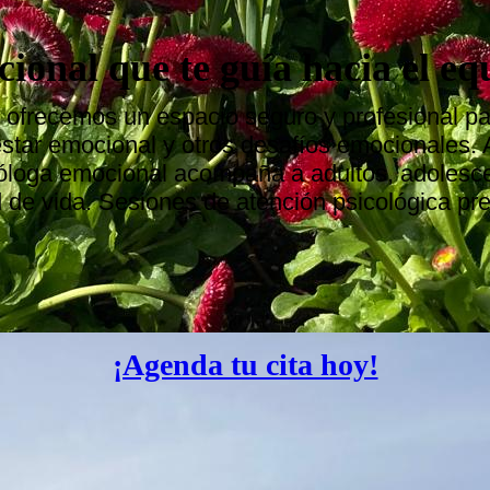
ional que te guía hacia el eq
 ofrecemos un espacio seguro y profesional par
estar emocional y otros desafíos emocionales. 
óloga emocional acompaña a adultos, adolesce
d de vida. Sesiones de atención psicológica pre
¡Agenda tu cita hoy!