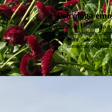
Psicóloga emoc
En Emocionarte Psicología te
baja autoestima, bien
personalizado, nuestra psic
bienestar y calida